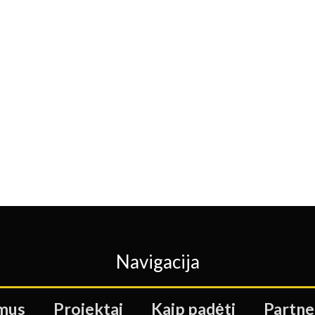
Navigacija
mus
Projektai
Kaip padėti
Partne