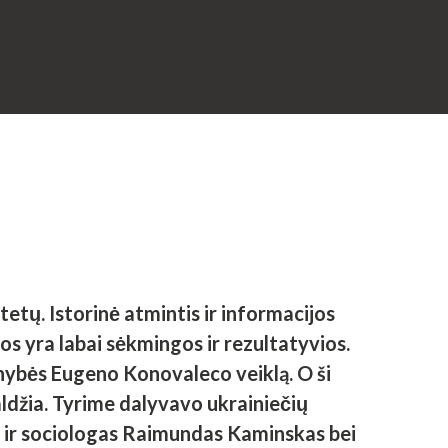
etų. Istorinė atmintis ir informacijos
os yra labai sėkmingos ir rezultatyvios.
nybės Eugeno Konovaleco veiklą. O ši
aldžia. Tyrime dalyvavo ukrainiečių
kas ir sociologas Raimundas Kaminskas bei