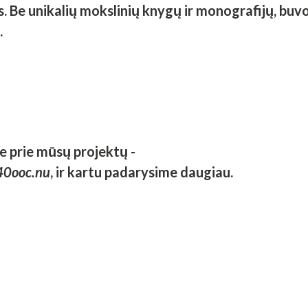
s. Be unikalių mokslinių knygų ir monografijų, buv
.
no sukurti Tarptautinę Eugeno Konovaleco politinę
onferencijos kūrimo proceso lyderis, prie jos orga
ų, Kanados ir Ukrainos. Konferencija turi didžiulį po
te prie mūsų projektų -
s agresijos, istorinių manipuliacijų ir Rusijos pr
40ooc.nu
, ir kartu padarysime daugiau.