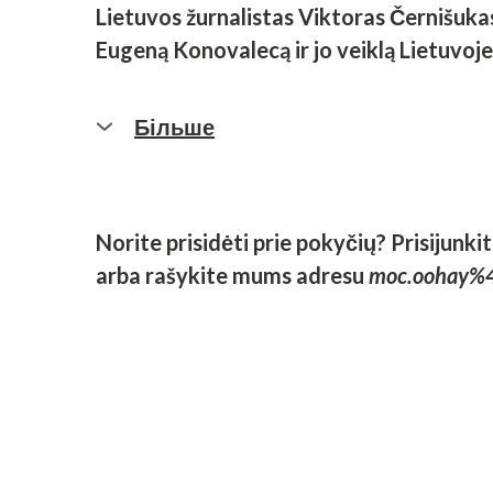
Lietuvos žurnalistas Viktoras Černišuka
Eugeną Konovalecą ir jo veiklą Lietuvoje
Більше
Visa ši veikla ir tyrimų pažanga paskati
Nepaisant to, kad Ukrainos namai buvo k
įvairių šalių, ypač iš Lietuvos, Nyderland
Norite prisidėti prie pokyčių? Prisijunki
nuomonių atnaujinimo forumu informacinė
arba rašykite mums adresu
moc.oohay%