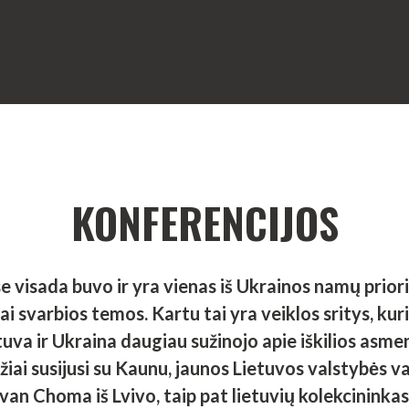
KONFERENCIJOS
visada buvo ir yra vienas iš Ukrainos namų priorit
 svarbios temos. Kartu tai yra veiklos sritys, kuri
va ir Ukraina daugiau sužinojo apie iškilios asme
žiai susijusi su Kaunu, jaunos Lietuvos valstybės v
 Ivan Choma iš Lvivo, taip pat lietuvių kolekcinin