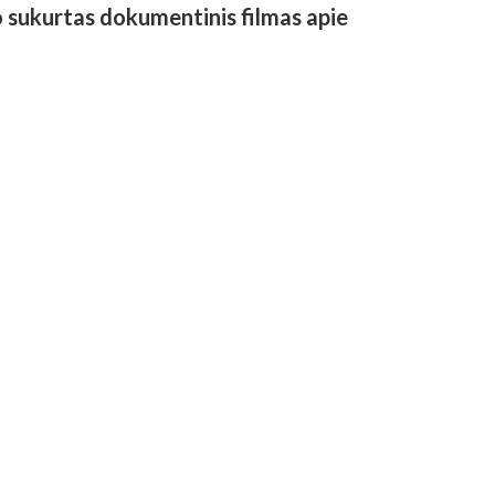
o sukurtas dokumentinis filmas apie
, mokslinę ir visuomeninę konferenciją.
nizavimo prisidėjo daug partnerių iš
tencialą tapti solidžiu pilietiniu
ovokacijų fone.