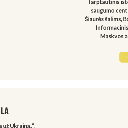
Tarptautinis ist
saugumo centra
Šiaurės šalims, Ba
Informacinis 
Maskvos ag
S
KLA
s už Ukrainą„“,