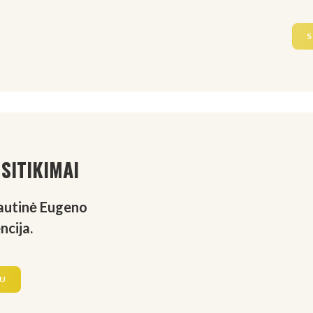
S
SITIKIMAI
tautinė Eugeno
cija.
AU