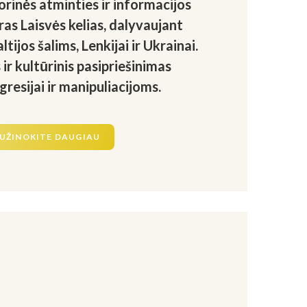
orinės atminties ir informacijos
s Laisvės kelias, dalyvaujant
ltijos šalims, Lenkijai ir Ukrainai.
ir kultūrinis pasipriešinimas
resijai ir manipuliacijoms.
UŽINOKITE DAUGIAU