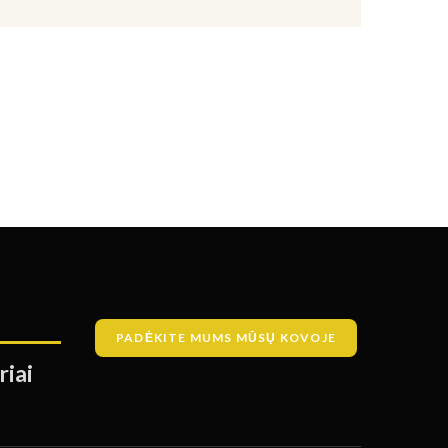
PADĖKITE MUMS MŪSŲ KOVOJE
riai