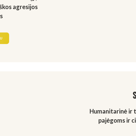
škos agresijos
s
AU
Humanitarinė ir 
pajėgoms ir c