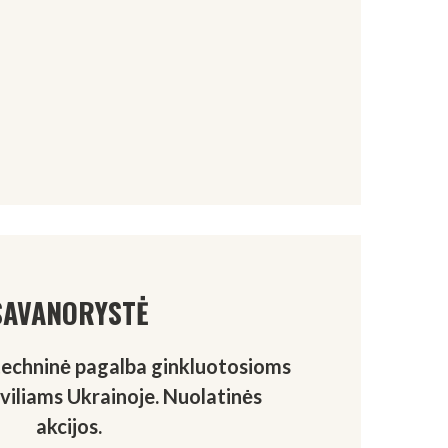
SAVANORYSTĖ
techninė pagalba ginkluotosioms
iviliams Ukrainoje. Nuolatinės
akcijos.