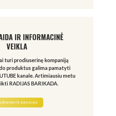
AIDA IR INFORMACINĖ
VEIKLA
i turi prodiuserinę kompaniją
do produktus galima pamatyti
OUTUBE kanale. Artimiausiu metu
eikti RADIJAS BARIKADA.
UŽINOKITE DAUGIAU