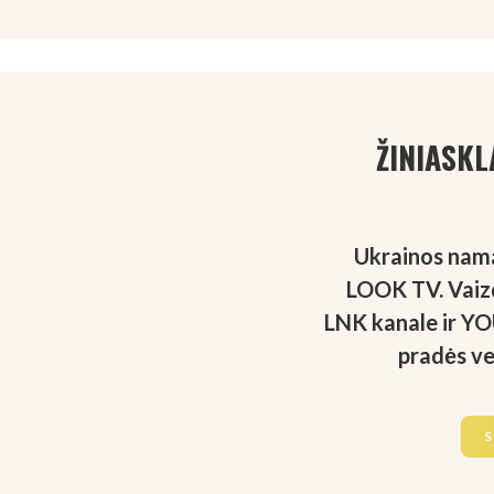
ŽINIASKL
Ukrainos nama
LOOK TV. Vaiz
LNK kanale ir Y
pradės v
S