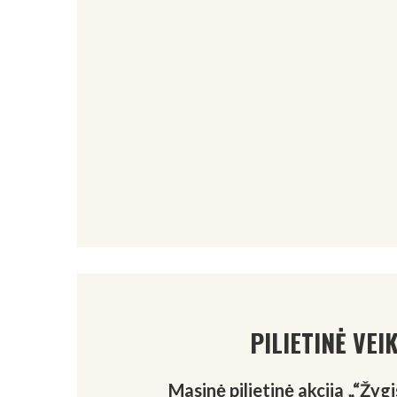
PILIETINĖ VEI
Masinė pilietinė akcija „“Žygi