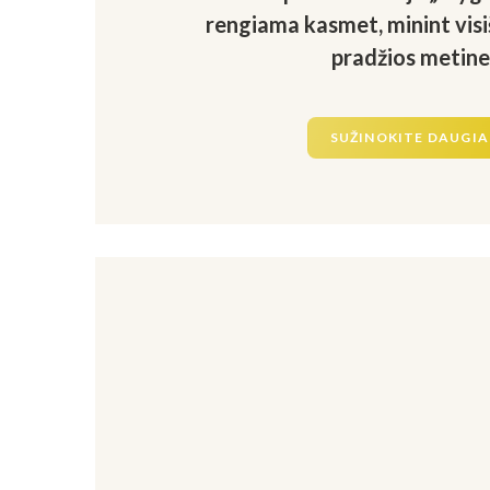
rengiama kasmet, minint visi
pradžios metine
SUŽINOKITE DAUGI